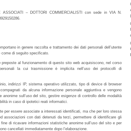
N E ASSOCIATI – DOTTORI COMMERCIALISTI con sede in VIA N.
929150286.
mportano in genere raccolta e trattamento dei dati personali dell’utente
e come di seguito specificato.
re preposte al funzionamento di questo sito web acquisiscono, nel corso
ersonali la cui trasmissione è implicita nell’uso dei protocolli di
o, indirizzi IP, sistema operativo utilizzato, tipo di device di browser
accompagnati da alcuna informazione personale aggiuntiva e vengono
che anonime sull’uso del sito, gestire esigenze di controllo delle modalità
lità in caso di ipotetici reati informatici.
te per essere associate a interessati identificati, ma che per loro stessa
d associazioni con dati detenuti da terzi, permettere di identificare gli
o fine di ricavare informazioni statistiche anonime sull’uso del sito e per
ngono cancellati immediatamente dopo l’elaborazione.