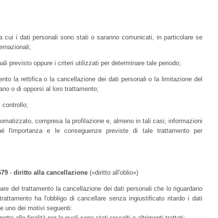
i a cui i dati personali sono stati o saranno comunicati, in particolare se
ernazionali;
li previsto oppure i criteri utilizzati per determinare tale periodo;
amento la rettifica o la cancellazione dei dati personali o la limitazione del
ano o di opporsi al loro trattamento;
i controllo;
tomatizzato, compresa la profilazione e, almeno in tali casi, informazioni
nché l'importanza e le conseguenze previste di tale trattamento per
679
-
diritto alla cancellazione
(«diritto all'oblio»)
tolare del trattamento la cancellazione dei dati personali che lo riguardano
 trattamento ha l'obbligo di cancellare senza ingiustificato ritardo i dati
te uno dei motivi seguenti:
tto alle finalità per le quali sono stati raccolti o altrimenti trattati;