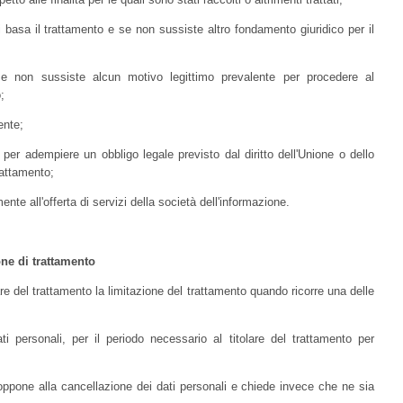
i basa il trattamento e se non sussiste altro fondamento giuridico per il
o e non sussiste alcun motivo legittimo prevalente per procedere al
;
ente;
 per adempiere un obbligo legale previsto dal diritto dell'Unione o dello
rattamento;
mente all'offerta di servizi della società dell'informazione.
zione di trattamento
olare del trattamento la limitazione del trattamento quando ricorre una delle
ati personali, per il periodo necessario al titolare del trattamento per
si oppone alla cancellazione dei dati personali e chiede invece che ne sia