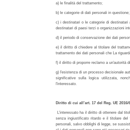
a) le finalità del trattamento;
b) le categorie di dati personali in questione;
c) i destinatari o le categorie di destinatar
destinatari di paesi terzi o organizzazioni int
d) il periodo di conservazione dei dati persona
e) il diritto di chiedere al titolare del tratt
trattamento dei dati personali che La riguard
f) il diritto di proporre reclamo a un'autorità d
g) l'esistenza di un processo decisionale au
significative sulla logica utilizzata, no
l'interessato.
Diritto di cui all’art. 17 del Reg. UE 2016/
L'interessato ha il diritto di ottenere dal ti
senza ingiustificato ritardo e il titolare del
personali, salvo obblighi di legge, se sussis
a) i dati personali non sono più necessari rispe